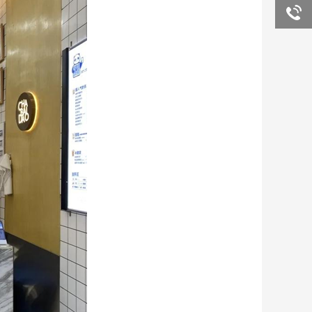
询
客服咨
询