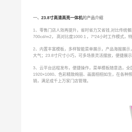
一、
23.8寸高清高亮一体机
的产品介绍
1、零售门店人效再提升，省时省力又省钱,对比传统
700cd/m2， 高对比度1000:1 ，7*24小时工
2、内置丰富模板，多样智能菜单展示，产品海报展示
大气；23.8寸尺寸小巧，可多场景灵活摆放，便捷展
3、云平台远程发布，便捷操作，菜单模板随意选，全
1920×1080、色彩精致绚丽、画面栩栩如生，在
销，满足成千上万家门店管理。