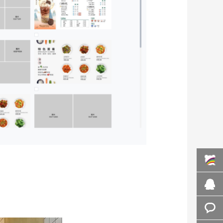
百度商
桥
在线咨