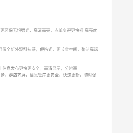
间更环保无惧强光，高清高亮，点单变得更快捷,高亮度
屏俱全新外观科技感，便携式，更节省空间，整洁高端
让信息发布更快更安全。高清显示，分辨率
键同步，群店齐屏，信息管库更安全，快速更新，随时促