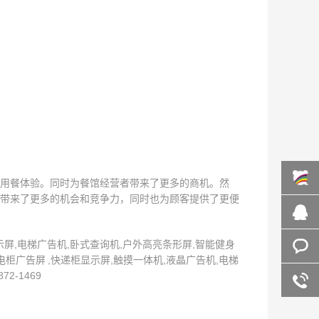
用餐体验。同时为餐馆经营者带来了更多的商机。然
带来了更多的机会和竞争力，同时也为顾客提供了更便
百度商
桥
屏,电梯广告机,卧式查询机,户外高亮条形屏,智能健身
在线咨
柜广告屏 ,快递柜显示屏,触摸一体机,液晶广告机,电梯
-1469
询
客服咨
询