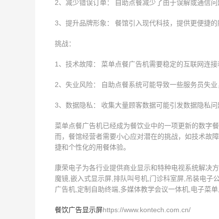
2、减少错误订单： 自助点餐减少了由于误解或通信
3、提升品牌形象： 餐馆引入现代科技，提供更便捷
挑战：
1、技术故障： 菜单点餐广告机需要稳定的互联网连
2、失业风险： 自助点餐系统可能导致一些服务员失
3、数据隐私： 收集大量顾客数据可能引发数据隐私
菜单点餐广告机已经成为餐饮业中的一项更新的数字餐
而，餐馆经营者需要小心应对潜在的挑战，如技术故障
捷和个性化的用餐体验。
康荣电子为各行业提供商业显示和特种电视系统解决方案
魔镜,嵌入式显示屏,排队叫号机,门诊科室屏,吊装电子公
广告机,定制自助终端,多媒体教学会议一体机,电子菜单显
餐饮广告显示屏
https://www.kontech.com.cn/