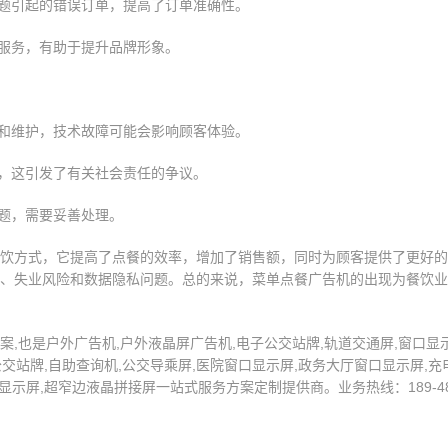
问题引起的错误订单，提高了订单准确性。
的服务，有助于提升品牌形象。
接和维护，技术故障可能会影响顾客体验。
业，这引发了有关社会责任的争议。
问题，需要妥善处理。
饮方式，它提高了点餐的效率，增加了销售额，同时为顾客提供了更好的
、失业风险和数据隐私问题。总的来说，菜单点餐广告机的出现为餐饮业
,也是户外广告机,户外液晶屏广告机,电子公交站牌,轨道交通屏,窗口显示
交站牌,自助查询机,公交导乘屏,医院窗口显示屏,政务大厅窗口显示屏,充电
示屏,超窄边液晶拼接屏一站式服务方案定制提供商。业务热线：189-4872