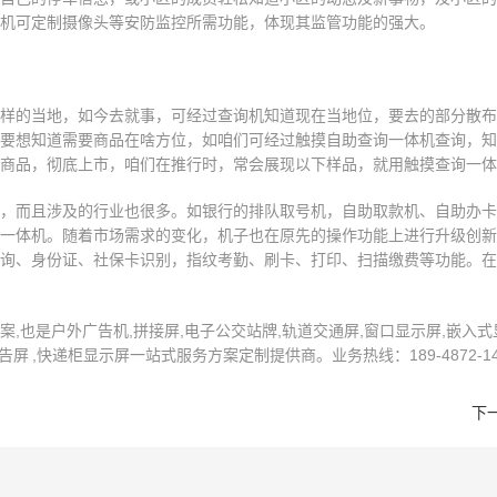
机可定制摄像头等安防监控所需功能，体现其监管功能的强大。
样的当地，如今去就事，可经过查询机知道现在当地位，要去的部分散布
要想知道需要商品在啥方位，如咱们可经过触摸自助查询一体机查询，知
商品，彻底上市，咱们在推行时，常会展现以下样品，就用触摸查询一体
，而且涉及的行业也很多。如银行的排队取号机，自助取款机、自助办卡
一体机。随着市场需求的变化，机子也在原先的操作功能上进行升级创新
询、身份证、社保卡识别，指纹考勤、刷卡、打印、扫描缴费等功能。在
也是户外广告机,拼接屏,电子公交站牌,轨道交通屏,窗口显示屏,嵌入式显
 ,快递柜显示屏一站式服务方案定制提供商。业务热线：189-4872-14
下一