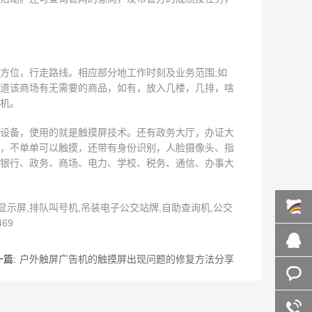
方位，行走路线。相应部分地工作时刻及业务范围;如
道该商场有无需要的商品，如有，放入几楼，几排，啥
机。
设备，使用的就是触摸屏技术。还有政务大厅，办证大
，不单单可以触摸，还带有身份识别，人脸摄像头、指
银行、政务、商场、电力、学校、税务、通信、办事大
示屏,排队叫号机,吊装电子公交站牌,自助查询机,公交
69
百度商
篇:
户外触屏广告机的触摸屏出现问题的修复方法分享
桥
在线咨
询
客服咨