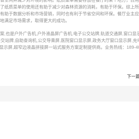
省空间并减少对环境的影响。纸质菜单需要存放在餐厅的某个地方，占用
了纸质菜单的使用还有助于减少对森林资源的消耗，有助于环保。综上所
有助于数据分析和市场营销，同时也有利于节省空间和环保。餐厅业主应
地满足市场需求，取得更大的成功。
,也是户外广告机,户外液晶屏广告机,电子公交站牌,轨道交通屏,窗口显示
交站牌,自助查询机,公交导乘屏,医院窗口显示屏,政务大厅窗口显示屏,充电
示屏,超窄边液晶拼接屏一站式服务方案定制提供商。业务热线：189-4872
下一篇