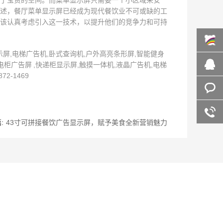
了宝贵的空间。而菜单显示屏只需要一个小区域来安
述，餐厅菜单显示屏已经成为现代餐饮业不可或缺的工
该认真考虑引入这一技术，以提升他们的竞争力和可持
屏,电梯广告机,卧式查询机,户外高亮条形屏,智能健身
百度商
柜广告屏 ,快递柜显示屏,触摸一体机,液晶广告机,电梯
-1469
桥
在线咨
询
客服咨
:
43寸可拼接餐饮广告显示屏，赋予美食全新营销魅力
询