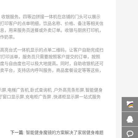
单、收银服务。四等边拼接一体机在店铺的门头可以展示
打印客户的点单明细，饮品名称、价格、备注等相关信
息，用来服务员送餐或外卖订单。收银与厨房打印机，
作奶茶。
高亮台式一体机显示的点单二维码，让客户自助完成扫
时打印派单，服务员只需要按照客户提交的订单，按照
度与自由度也可以极大地提高。同时，自助收银机还可
卖平台，支持店内呼叫服务，商品套餐设定等等这些，
,电梯广告机,卧式查询机 ,户外高亮条形屏,智能健身
厅窗口显示屏,充电柜广告屏 ,快递柜显示屏一站式服务
百度商
下一篇:
智能健身魔镜的方案解决了家居健身难题
桥
在线咨