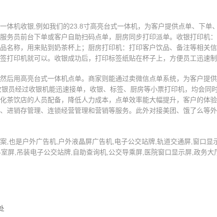
一体机收银,例如我们的23.8寸高亮台式一体机，为客户提供点单、下
服务员前台下单或客户自助扫码点单，厨房同步打印派单。收银打印机：
品名称，用来贴到奶茶杯上；厨房打印机：打印客户饮品、备注等相关信
签打印机就可以。收银成功后，打印标签纸贴在杯子上，方便员工迅速制
然后用高亮台式一体机点单。商家则能通过卖微信点单系统，为客户提供
收银员经过收银机能迅速接单，收银、标签、厨房等小票打印机，均会同
化茶饮店的人员配备，降低人力成本，点单效率能大幅提升，客户的体验
、进销存管理、连锁经营管理和营销等服务。此外对接美团、饿了么等外
也是户外广告机,户外液晶屏广告机,电子公交站牌,轨道交通屏,窗口显示屏
科室屏,吊装电子公交站牌,自助查询机,公交导乘屏,医院窗口显示屏,政务大
处