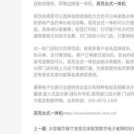
自助收银机、四等边拼接一体机、
高亮台式一体机
茶饮店商家可以选择自助收银机方式也可以用桌面点单
奶茶和产品的单价和活动等。高亮台式一体机可以方便
息，用来排队取餐等；标签打印机：打印客户所点的饮
通常是很大的店才会要，对门店较小的门店，只要用标
对一些门店较大的茶饮店，有很多客户会先选择就坐，
码点单、支付等流程。 客户订单提交成功后，前台的
桌号送餐就可以。高亮台式一体机自助点单服务，能优
以将门店的线上与线下数据打通，为商家提供会员管理
还有很多实用功能等各类商家使用。
康荣电子为各行业提供商业显示和特种电视系统解决方案,
魔镜,嵌入式显示屏,排队叫号机,医院窗口显示屏,门诊
方案定制提供商。业务热线：189-4872-1469
高亮台式一体机
https://www.kontech.com.cn/
上一篇:
大型餐饮餐厅食堂应用智慧数字电子餐牌的好