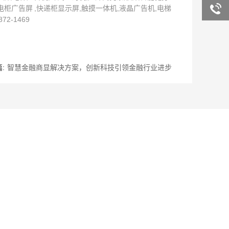
询
客服咨
柜广告屏 ,快递柜显示屏,触摸一体机,液晶广告机,电梯
-1469
询
:
智慧金融商显解决方案，创新科技引领金融行业进步