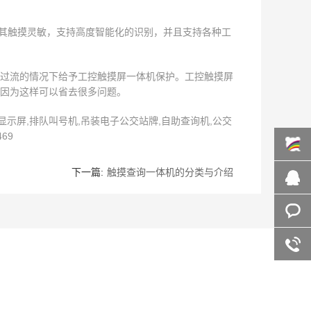
，其触摸灵敏，支持高度智能化的识别，并且支持各种工
过流的情况下给予工控触摸屏一体机保护。工控触摸屏
因为这样可以省去很多问题。
示屏,排队叫号机,吊装电子公交站牌,自助查询机,公交
69
下一篇:
触摸查询一体机的分类与介绍
百度商
桥
在线咨
询
客服咨
询