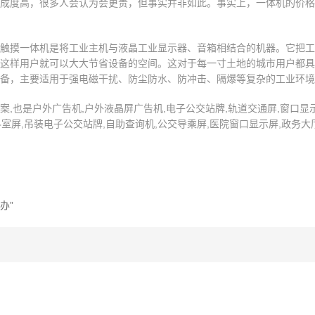
成度高，很多人会认为会更贵，但事实并非如此。事实上，一体机的价格
触摸一体机是将工业主机与液晶工业显示器、音箱相结合的机器。它把工
这样用户就可以大大节省设备的空间。这对于每一寸土地的城市用户都具
备，主要适用于强电磁干扰、防尘防水、防冲击、隔爆等复杂的工业环境
也是户外广告机,户外液晶屏广告机,电子公交站牌,轨道交通屏,窗口显示屏
科室屏,吊装电子公交站牌,自助查询机,公交导乘屏,医院窗口显示屏,政务大
办”