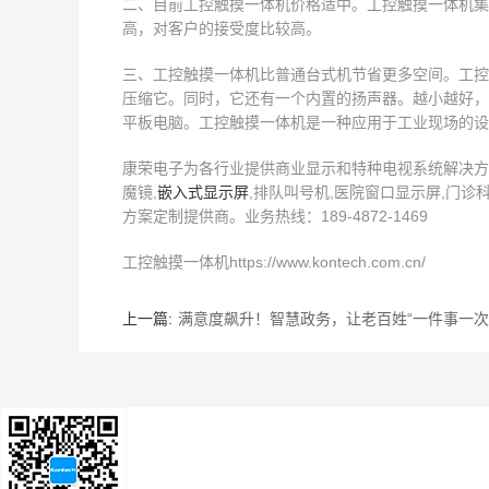
二、目前工控触摸一体机价格适中。工控触摸一体机集
高，对客户的接受度比较高。
三、工控触摸一体机比普通台式机节省更多空间。工控
压缩它。同时，它还有一个内置的扬声器。越小越好，
平板电脑。工控触摸一体机是一种应用于工业现场的设
康荣电子为各行业提供商业显示和特种电视系统解决方案,
魔镜,
嵌入式显示屏
,排队叫号机,医院窗口显示屏,门诊
方案定制提供商。业务热线：189-4872-1469
工控触摸一体机https://www.kontech.com.cn/
上一篇:
满意度飙升！智慧政务，让老百姓“一件事一次