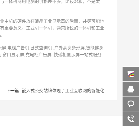
与一体机商用电脑的价格差不多。比较温和，不是太
业主机的硬件放在液晶工业显示器的后面，并尽可能地
有重要意义。工业机一体机，通常所说的一体机和工业
。
,电梯广告机,卧式查询机 ,户外高亮条形屏,智能健身
厅窗口显示屏,充电柜广告屏 ,快递柜显示屏一站式服务
百度商
下一篇:
嵌入式公交站牌体现了工业互联网的智能化
桥
在线咨
询
客服咨
询