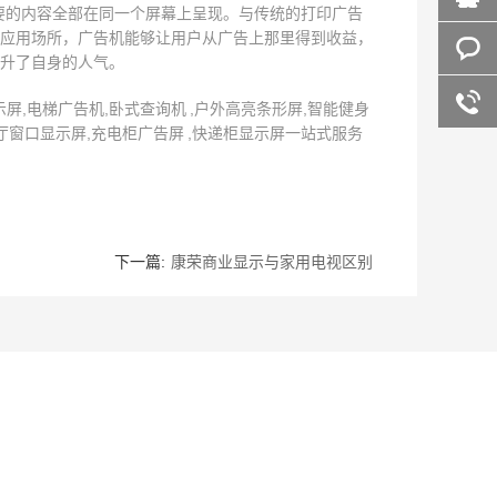
要的内容全部在同一个屏幕上呈现。与传统的打印广告
应用场所，广告机能够让用户从广告上那里得到收益，
桥
在线咨
升了自身的人气。
询
客服咨
,电梯广告机,卧式查询机 ,户外高亮条形屏,智能健身
厅窗口显示屏,充电柜广告屏 ,快递柜显示屏一站式服务
询
下一篇:
康荣商业显示与家用电视区别