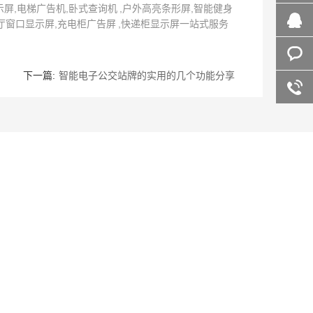
示屏,电梯广告机,卧式查询机 ,户外高亮条形屏,智能健身
百度商
厅窗口显示屏,充电柜广告屏 ,快递柜显示屏一站式服务
桥
在线咨
下一篇:
智能电子公交站牌的实用的几个功能分享
询
客服咨
询