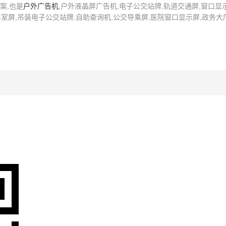
案,也是
户外广告机
,户外液晶屏广告机,电子公交站牌,轨道交通屏,窗口显
科室屏,吊装电子公交站牌,自助查询机,公交导乘屏,医院窗口显示屏,政务大