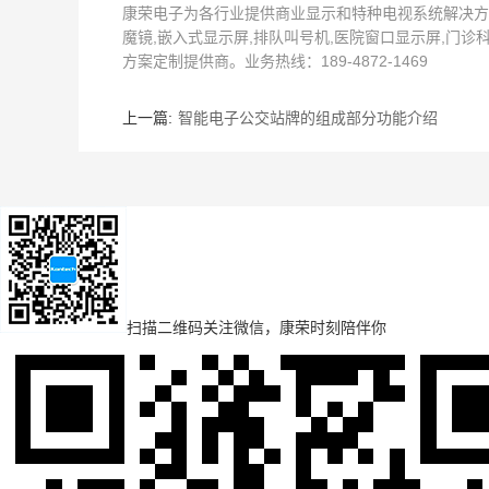
康荣电子为各行业提供商业显示和特种电视系统解决方
魔镜,嵌入式显示屏,排队叫号机,医院窗口显示屏,门诊
方案定制提供商。业务热线：189-4872-1469
上一篇:
智能电子公交站牌的组成部分功能介绍
扫描二维码
关注微信，康荣时刻陪伴你