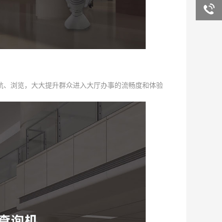
询
客服咨
询
航、浏览，大大提升群众进入大厅办事的流畅度和体验