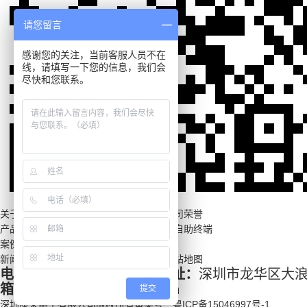
请您留言
感谢您的关注，当前客服人员不在
线，请填写一下您的信息，我们会
尽快和您联系。
关于康荣
品牌介绍
联系康荣
公司相册
公司荣誉
产品中心
户外广告机
定制终端
轨道交通
自助终端
案例中心
解决方案
成功案例
新闻中心
康荣动态
行业新闻
常见问题
网站地图
电话：
400-0010-399
总部地址：
深圳市龙华区大浪
箱：sales@kontech.com.cn
提交
深圳康荣电子有限公司
版权所有
备案号：
粤ICP备15046997号-1