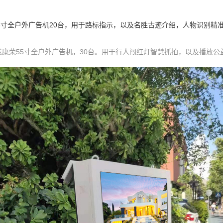
3寸全户外广告机20台，用于路标指示，以及名胜古迹介绍，人物识别精准
康荣55寸全户外广告机，30台。用于行人闯红灯智慧抓拍，以及播放公