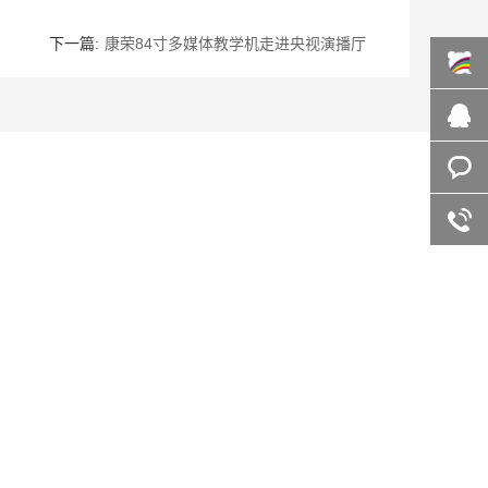
下一篇:
康荣84寸多媒体教学机走进央视演播厅
百度商
桥
在线咨
询
客服咨
询