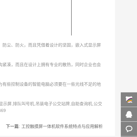
、防尘、防火，而且凭借着设计的坚固，嵌入式显示屏
构紧凑，而且在设计上拥有专业的散热，同时企业也会
为有些控制设备的智能电脑必须要在一些光线不足的地
示屏,排队叫号机,吊装电子公交站牌,自助查询机,公交
69
百度商
下一篇:
工控触摸屏一体机软件系统特点与应用解析
桥
在线咨