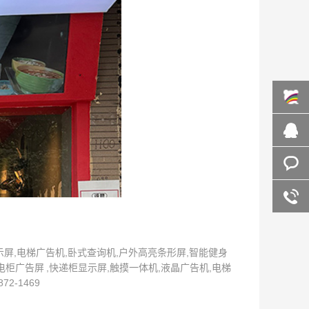
百度商
桥
在线咨
询
客服咨
询
屏,电梯广告机,卧式查询机,户外高亮条形屏,智能健身
柜广告屏 ,快递柜显示屏,触摸一体机,液晶广告机,电梯
-1469