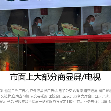
,也是户外广告机,户外液晶屏广告机,电子公交站牌,轨道交通屏,窗口显示
交站牌,自助查询机,公交导乘屏,医院窗口显示屏,政务大厅窗口显示屏,充电
示屏,超窄边液晶拼接屏一站式服务方案定制提供商。业务热线：189-4872