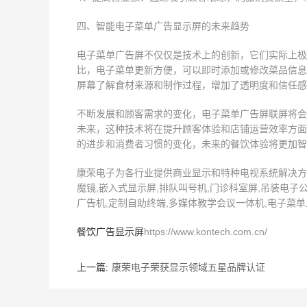
四、智能电子菜单广告显示屏的未来趋势
电子菜单广告屏不仅仅是技术上的创新，它们实际上极
比，电子菜单更新方便，可以即时添加或修改菜品信息
屏幕了解食材来源和制作过程，增加了透明度和信任感
不断发展和顾客需求的变化，电子菜单广告屏联屏将会
未来，这种技术将在提升顾客体验和店铺运营效率方面
的进步和消费者习惯的变化，未来的餐饮体验将更加智
康荣电子为各行业提供商业显示和特种电视系统解决方案
魔镜,嵌入式显示屏,排队叫号机,门诊科室屏,吊装电子公
广告机,定制自助终端,多媒体教学会议一体机,电子菜单显
餐饮广告显示屏
https://www.kontech.com.cn/
上一篇:
康荣电子荣获显示领域五星品牌认证