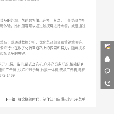
菜品的外观，帮助顾客做出选择。其次，与传统菜单相
动体验，比如顾客可以通过触摸屏进行点餐，或是通过
菜品；或通过数据分析，优化菜品组合和营销策略等。
餐饮行业在数字化转型道路上的探索和努力。随着技术
市场竞争的关键。
百度商
屏,电梯广告机,卧式查询机,户外高亮条形屏,智能健身
柜广告屏 ,快递柜显示屏,触摸一体机,液晶广告机,电梯
桥
在线咨
-1469
询
客服咨
询
下一篇:
餐饮拼颜时代，制作让门店爆火的电子菜单