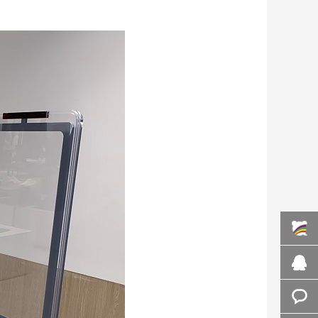
百度商
桥
在线咨