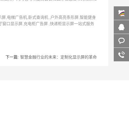
,电梯广告机,卧式查询机 ,户外高亮条形屏,智能健身
厅窗口显示屏,充电柜广告屏 ,快递柜显示屏一站式服务
百度商
桥
在线咨
询
客服咨
下一篇:
智慧金融行业的未来：定制化显示屏的革命
询