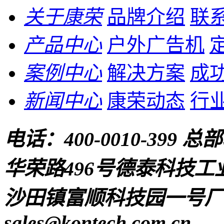
关于康荣
品牌介绍
联
产品中心
户外广告机
案例中心
解决方案
成
新闻中心
康荣动态
行
电话：
400-0010-399
总部
华荣路496号德泰科技工
沙田镇富顺科技园一号厂房
sales@kontech.com.cn