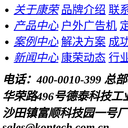
关于康荣
品牌介绍
联
产品中心
户外广告机
案例中心
解决方案
成
新闻中心
康荣动态
行
电话：
400-0010-399
总部
华荣路496号德泰科技工
沙田镇富顺科技园一号厂房
sales@kontech.com.cn