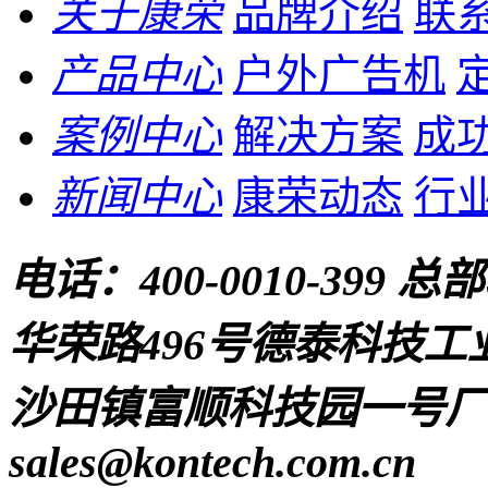
关于康荣
品牌介绍
联
产品中心
户外广告机
案例中心
解决方案
成
新闻中心
康荣动态
行
电话：
400-0010-399
总部
华荣路496号德泰科技工
沙田镇富顺科技园一号厂房
sales@kontech.com.cn