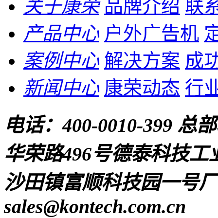
关于康荣
品牌介绍
联
产品中心
户外广告机
案例中心
解决方案
成
新闻中心
康荣动态
行
电话：
400-0010-399
总部
华荣路496号德泰科技工
沙田镇富顺科技园一号厂房
sales@kontech.com.cn