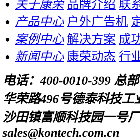
关于康荣
品牌介绍
联
产品中心
户外广告机
案例中心
解决方案
成
新闻中心
康荣动态
行
电话：
400-0010-399
总部
华荣路496号德泰科技工
沙田镇富顺科技园一号厂房
sales@kontech.com.cn