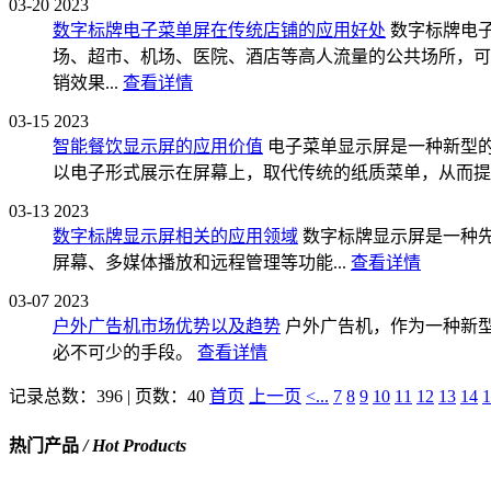
03-20
2023
数字标牌电子菜单屏在传统店铺的应用好处
数字标牌电
场、超市、机场、医院、酒店等高人流量的公共场所，可
销效果...
查看详情
03-15
2023
智能餐饮显示屏的应用价值
电子菜单显示屏是一种新型
以电子形式展示在屏幕上，取代传统的纸质菜单，从而提高
03-13
2023
数字标牌显示屏相关的应用领域
数字标牌显示屏是一种
屏幕、多媒体播放和远程管理等功能...
查看详情
03-07
2023
户外广告机市场优势以及趋势
户外广告机，作为一种新
必不可少的手段。
查看详情
记录总数：396 | 页数：40
首页
上一页
<...
7
8
9
10
11
12
13
14
1
热门产品
/ Hot Products