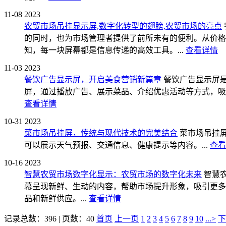
11-08
2023
农贸市场吊挂显示屏,数字化转型的翅膀,农贸市场的亮点
的同时，也为市场管理者提供了前所未有的便利。从价格
知，每一块屏幕都是信息传递的高效工具。...
查看详情
11-03
2023
餐饮广告显示屏，开启美食营销新篇章
餐饮广告显示屏
屏，通过播放广告、展示菜品、介绍优惠活动等方式，吸引
查看详情
10-31
2023
菜市场吊挂屏，传统与现代技术的完美结合
菜市场吊挂
可以展示天气预报、交通信息、健康提示等内容。...
查看
10-16
2023
智慧农贸市场数字化显示：农贸市场的数字化未来
智慧
幕呈现新鲜、生动的内容，帮助市场提升形象，吸引更多
品和新鲜供应。...
查看详情
记录总数：396 | 页数：40
首页
上一页
1
2
3
4
5
6
7
8
9
10
...>
下