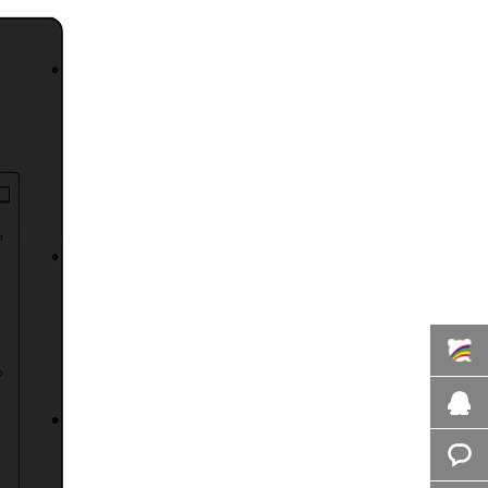
百度商
桥
在线咨