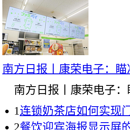
南方日报丨康荣电子：瞄准
南方日报丨康荣电子：瞄.
1
连锁奶茶店如何实现
2
餐饮迎宾海报显示屏