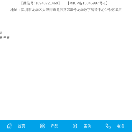
【微信号:
18948721469
】
【
粤ICP备15046997号-1
】
地址：深圳市龙华区大浪街道龙胜路238号龙华数字智造中心1号楼10层
#
#
#
#
首页
产品
案例
电话