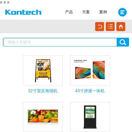
#
#
#
产品
方案
案例
32寸迎宾海报机
43寸拼接一体机