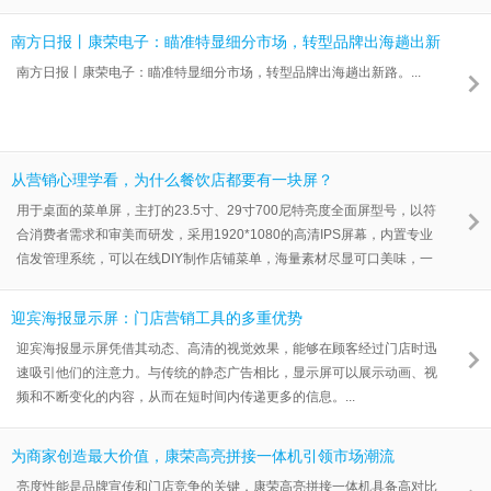
南方日报丨康荣电子：瞄准特显细分市场，转型品牌出海趟出新
路
南方日报丨康荣电子：瞄准特显细分市场，转型品牌出海趟出新路。...
从营销心理学看，为什么餐饮店都要有一块屏？
用于桌面的菜单屏，主打的23.5寸、29寸700尼特亮度全面屏型号，以符
合消费者需求和审美而研发，采用1920*1080的高清IPS屏幕，内置专业
信发管理系统，可以在线DIY制作店铺菜单，海量素材尽显可口美味，一
键投放，多店面管理。...
迎宾海报显示屏：门店营销工具的多重优势
迎宾海报显示屏凭借其动态、高清的视觉效果，能够在顾客经过门店时迅
速吸引他们的注意力。与传统的静态广告相比，显示屏可以展示动画、视
频和不断变化的内容，从而在短时间内传递更多的信息。...
为商家创造最大价值，康荣高亮拼接一体机引领市场潮流
亮度性能是品牌宣传和门店竞争的关键，康荣高亮拼接一体机具备高对比