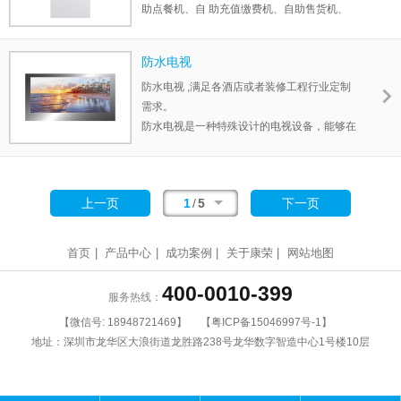
助点餐机、自 助充值缴费机、自助售货机、
自助宾馆入住机、服务机器人、自助点餐机等
商业智能化自助终端设备。
防水电视
排队叫号机通常在需要管理大量客户流量的地
防水电视 ,满足各酒店或者装修工程行业定制
方使用，如餐馆、医院和银行等。用户从机器
需求。
上取号，然后等待他们的号码被叫到。
防水电视是一种特殊设计的电视设备，能够在
湿润环境中使用，具有防水和防潮的特性。它
通常被安装在需要水和湿气防护的地方，如浴
室、游泳池、户外露天区域等。
上一页
1
/
5
下一页
首页
|
产品中心
|
成功案例
|
关于康荣
|
网站地图
400-0010-399
服务热线：
【微信号:
18948721469
】
【
粤ICP备15046997号-1
】
地址：深圳市龙华区大浪街道龙胜路238号龙华数字智造中心1号楼10层