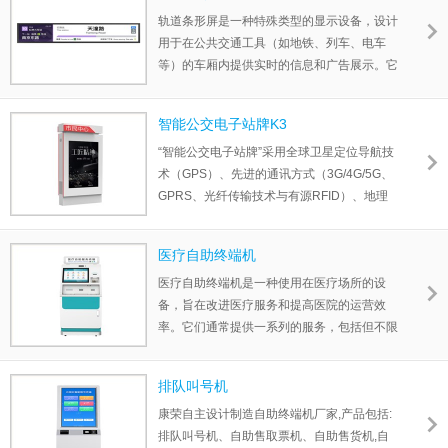
乘客提供实时准确的车辆到站预报、多媒体视
轨道条形屏是一种特殊类型的显示设备，设计
频播放、实时视频监控、乘客反馈建议和多种
用于在公共交通工具（如地铁、列车、电车
信息发布服务。
等）的车厢内提供实时的信息和广告展示。它
们通常安装在车厢的顶部或侧面，沿着车厢的
轨道运行。
智能公交电子站牌K3
轨道条形屏为乘客提供了实时信息和吸引人的
“智能公交电子站牌”采用全球卫星定位导航技
广告展示，提升了乘客的乘车体验，并为广告
术（GPS）、先进的通讯方式（3G/4G/5G、
商提供了一个有效的推广渠道。它们在公共交
GPRS、光纤传输技术与有源RFID）、地理
通工具中广泛应用，为乘客提供了方便的信息
信息系统技术（GIS-T）、视频传输技术及智
获取和娱乐体验。
能传感器有机结合的新一代应用系统，为候车
医疗自助终端机
乘客提供实时准确的车辆到站预报、多媒体视
医疗自助终端机是一种使用在医疗场所的设
频播放、实时视频监控、乘客反馈建议和多种
备，旨在改进医疗服务和提高医院的运营效
信息发布服务。
率。它们通常提供一系列的服务，包括但不限
于挂号、付款、查询医疗信息、打印病历和报
告等。
排队叫号机
康荣电子是自主设计制造自助终端机的设备服
康荣自主设计制造自助终端机厂家,产品包括:
务商。
排队叫号机、自助售取票机、自助售货机,自