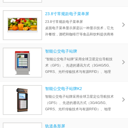
组成，通过拼接技术将它们拼接在一起，形成
一个整体的显示屏幕。
23.8寸常规款电子菜单屏
23.8寸常规款电子菜单屏
桌面电子菜单显示屏是以一种显示技术，它允
许餐馆，酒吧和咖啡厅等食品和饮料提供商将
其菜单以数字形式显示在屏幕上。这些设备通
常小巧且便携，可以放在餐桌或吧台上，便于
智能公交电子站牌
顾客查看和选择他们想要的食物和饮料。
“智能公交电子站牌”采用全球卫星定位导航技
术（GPS）、先进的通讯方式（3G/4G/5G、
GPRS、光纤传输技术与有源RFID）、地理
信息系统技术（GIS-T）、视频传输技术及智
能传感器有机结合的新一代应用系统，为候车
智能公交电子站牌K2
乘客提供实时准确的车辆到站预报、多媒体视
智能公交电子站牌采用全球卫星定位导航技术
频播放、实时视频监控、乘客反馈建议和多种
（GPS）、先进的通讯方式（3G/4G/5G、
信息发布服务。
GPRS、光纤传输技术与有源RFID）、地理
信息系统技术（GIS-T）、视频传输技术及智
能传感器有机结合的新一代应用系统，为候车
轨道条形屏