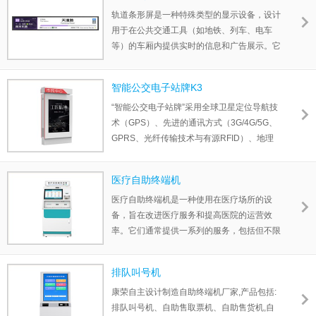
乘客提供实时准确的车辆到站预报、多媒体视
轨道条形屏是一种特殊类型的显示设备，设计
频播放、实时视频监控、乘客反馈建议和多种
用于在公共交通工具（如地铁、列车、电车
信息发布服务。
等）的车厢内提供实时的信息和广告展示。它
们通常安装在车厢的顶部或侧面，沿着车厢的
轨道运行。
智能公交电子站牌K3
轨道条形屏为乘客提供了实时信息和吸引人的
“智能公交电子站牌”采用全球卫星定位导航技
广告展示，提升了乘客的乘车体验，并为广告
术（GPS）、先进的通讯方式（3G/4G/5G、
商提供了一个有效的推广渠道。它们在公共交
GPRS、光纤传输技术与有源RFID）、地理
通工具中广泛应用，为乘客提供了方便的信息
信息系统技术（GIS-T）、视频传输技术及智
获取和娱乐体验。
能传感器有机结合的新一代应用系统，为候车
医疗自助终端机
乘客提供实时准确的车辆到站预报、多媒体视
医疗自助终端机是一种使用在医疗场所的设
频播放、实时视频监控、乘客反馈建议和多种
备，旨在改进医疗服务和提高医院的运营效
信息发布服务。
率。它们通常提供一系列的服务，包括但不限
于挂号、付款、查询医疗信息、打印病历和报
告等。
排队叫号机
康荣电子是自主设计制造自助终端机的设备服
康荣自主设计制造自助终端机厂家,产品包括:
务商。
排队叫号机、自助售取票机、自助售货机,自