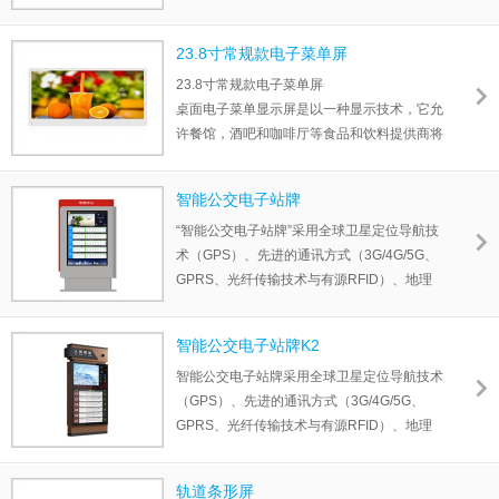
组成，通过拼接技术将它们拼接在一起，形成
一个整体的显示屏幕。
23.8寸常规款电子菜单屏
23.8寸常规款电子菜单屏
桌面电子菜单显示屏是以一种显示技术，它允
许餐馆，酒吧和咖啡厅等食品和饮料提供商将
其菜单以数字形式显示在屏幕上。这些设备通
常小巧且便携，可以放在餐桌或吧台上，便于
智能公交电子站牌
顾客查看和选择他们想要的食物和饮料。
“智能公交电子站牌”采用全球卫星定位导航技
术（GPS）、先进的通讯方式（3G/4G/5G、
GPRS、光纤传输技术与有源RFID）、地理
信息系统技术（GIS-T）、视频传输技术及智
能传感器有机结合的新一代应用系统，为候车
智能公交电子站牌K2
乘客提供实时准确的车辆到站预报、多媒体视
智能公交电子站牌采用全球卫星定位导航技术
频播放、实时视频监控、乘客反馈建议和多种
（GPS）、先进的通讯方式（3G/4G/5G、
信息发布服务。
GPRS、光纤传输技术与有源RFID）、地理
信息系统技术（GIS-T）、视频传输技术及智
能传感器有机结合的新一代应用系统，为候车
轨道条形屏