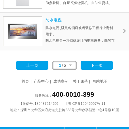
助点餐机、自 助充值缴费机、自助售货机、
自助宾馆入住机、服务机器人、自助点餐机等
商业智能化自助终端设备。
防水电视
排队叫号机通常在需要管理大量客户流量的地
防水电视 ,满足各酒店或者装修工程行业定制
方使用，如餐馆、医院和银行等。用户从机器
需求。
上取号，然后等待他们的号码被叫到。
防水电视是一种特殊设计的电视设备，能够在
湿润环境中使用，具有防水和防潮的特性。它
通常被安装在需要水和湿气防护的地方，如浴
室、游泳池、户外露天区域等。
上一页
1
/
5
下一页
首页
|
产品中心
|
成功案例
|
关于康荣
|
网站地图
400-0010-399
服务热线：
【微信号:
18948721469
】
【
粤ICP备15046997号-1
】
地址：深圳市龙华区大浪街道龙胜路238号龙华数字智造中心1号楼10层