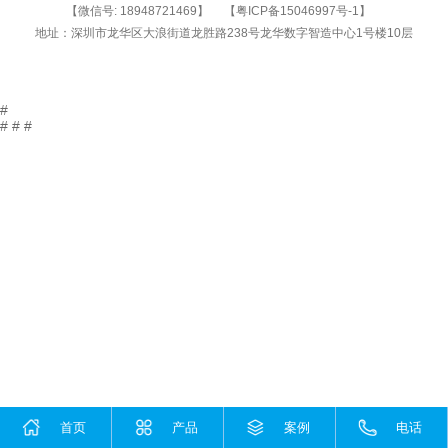
【微信号:
18948721469
】
【
粤ICP备15046997号-1
】
地址：深圳市龙华区大浪街道龙胜路238号龙华数字智造中心1号楼10层
#
#
#
#
首页
产品
案例
电话